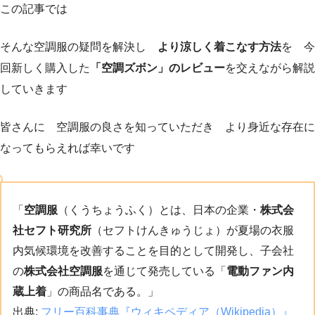
この記事では
そんな空調服の疑問を解決し
より涼しく着こなす方法
を 今
回新しく購入した
「空調ズボン」のレビュー
を交えながら解説
していきます
皆さんに 空調服の良さを知っていただき より身近な存在に
なってもらえれば幸いです
「
空調服
（くうちょうふく）とは、日本の企業・
株式会
社セフト研究所
（セフトけんきゅうじょ）が夏場の衣服
内気候環境を改善することを目的として開発し、子会社
の
株式会社空調服
を通じて発売している「
電動ファン内
蔵上着
」の商品名である。」
出典:
フリー百科事典『ウィキペディア（Wikipedia）』